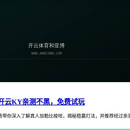
开云KY亲测不黑，免费试玩
将带你深入了解真人加勒比梭哈，揭秘稳赢打法，并推荐经过亲