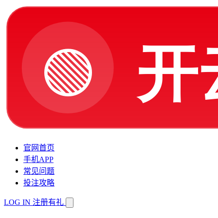
官网首页
手机APP
常见问题
投注攻略
LOG IN
注册有礼