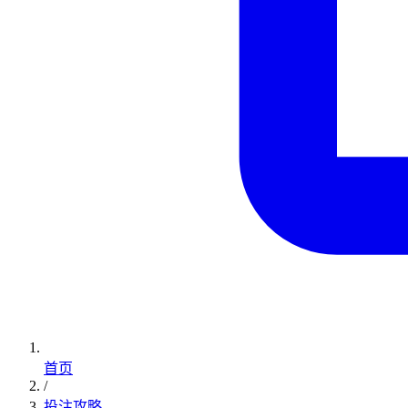
首页
/
投注攻略