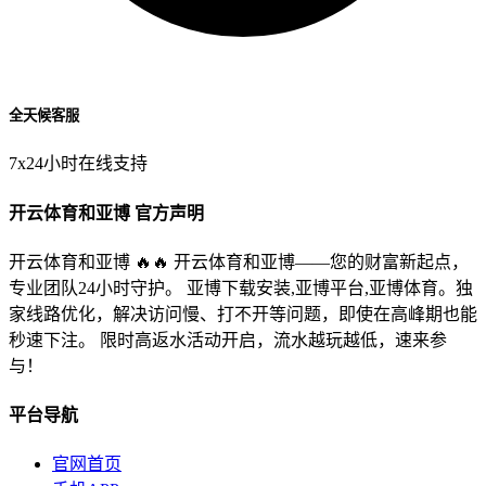
全天候客服
7x24小时在线支持
开云体育和亚博 官方声明
开云体育和亚博 🔥🔥 开云体育和亚博——您的财富新起点，
专业团队24小时守护。 亚博下载安装,亚博平台,亚博体育。独
家线路优化，解决访问慢、打不开等问题，即使在高峰期也能
秒速下注。 限时高返水活动开启，流水越玩越低，速来参
与！
平台导航
官网首页