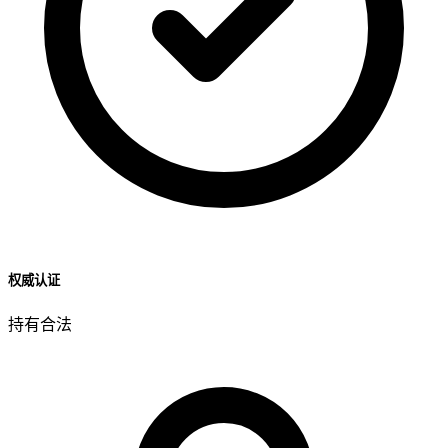
权威认证
持有合法