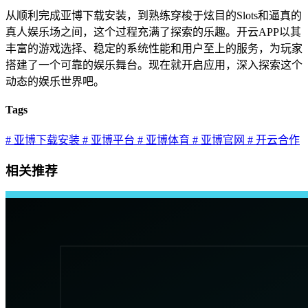
从顺利完成亚博下载安装，到熟练穿梭于炫目的Slots和逼真的
真人娱乐场之间，这个过程充满了探索的乐趣。开云APP以其
丰富的游戏选择、稳定的系统性能和用户至上的服务，为玩家
搭建了一个可靠的娱乐舞台。现在就开启应用，深入探索这个
动态的娱乐世界吧。
Tags
# 亚博下载安装
# 亚博平台
# 亚博体育
# 亚博官网
# 开云合作
相关推荐