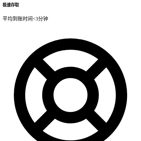
极速存取
平均到账时间<3分钟