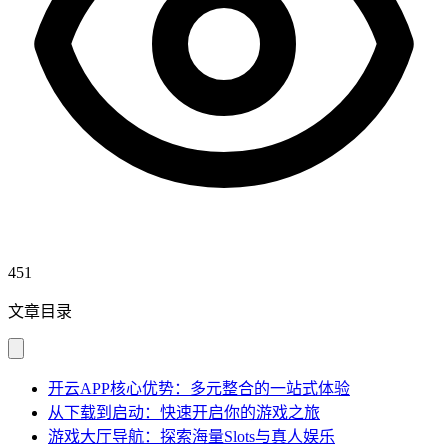
451
文章目录
开云APP核心优势：多元整合的一站式体验
从下载到启动：快速开启你的游戏之旅
游戏大厅导航：探索海量Slots与真人娱乐