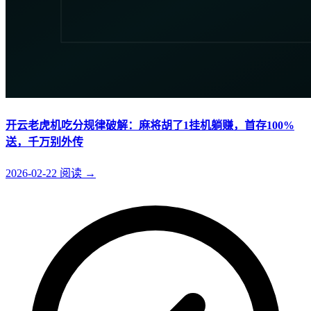
开云老虎机吃分规律破解：麻将胡了1挂机躺赚，首存100%
送，千万别外传
2026-02-22
阅读
→