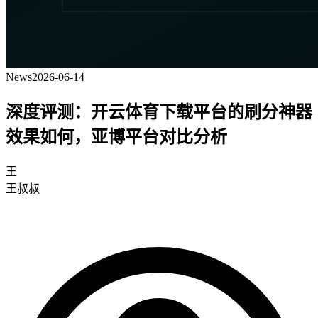
News
2026-06-14
深度评测：开云体育下载平台的刷分神器
效果如何，亚博平台对比分析
王
王叔叔