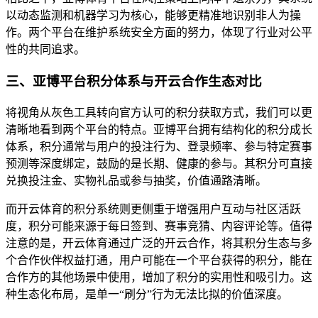
以动态监测和机器学习为核心，能够更精准地识别非人为操
作。两个平台在维护系统安全方面的努力，体现了行业对公平
性的共同追求。
三、亚博平台积分体系与开云合作生态对比
将视角从灰色工具转向官方认可的积分获取方式，我们可以更
清晰地看到两个平台的特点。亚博平台拥有结构化的积分成长
体系，积分通常与用户的投注行为、登录频率、参与特定赛事
预测等深度绑定，鼓励的是长期、健康的参与。其积分可直接
兑换投注金、实物礼品或参与抽奖，价值通路清晰。
而开云体育的积分系统则更侧重于增强用户互动与社区活跃
度，积分可能来源于每日签到、赛事竞猜、内容评论等。值得
注意的是，开云体育通过广泛的开云合作，将其积分生态与多
个合作伙伴权益打通，用户可能在一个平台获得的积分，能在
合作方的其他场景中使用，增加了积分的实用性和吸引力。这
种生态化布局，是单一“刷分”行为无法比拟的价值深度。