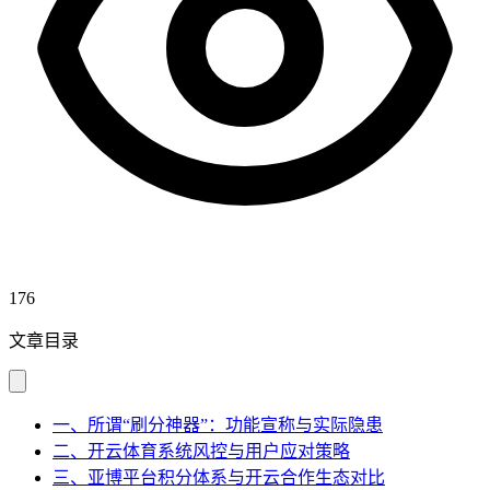
176
文章目录
一、所谓“刷分神器”：功能宣称与实际隐患
二、开云体育系统风控与用户应对策略
三、亚博平台积分体系与开云合作生态对比