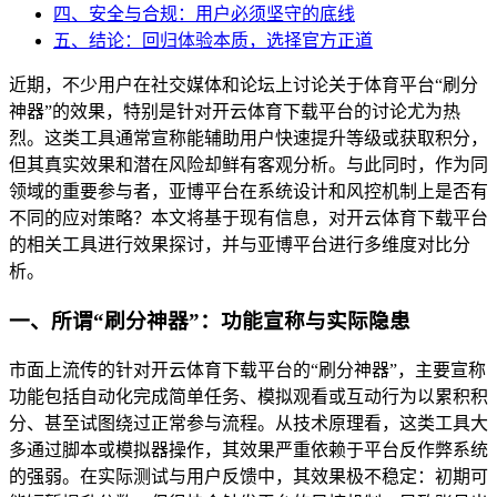
四、安全与合规：用户必须坚守的底线
五、结论：回归体验本质，选择官方正道
近期，不少用户在社交媒体和论坛上讨论关于体育平台“刷分
神器”的效果，特别是针对开云体育下载平台的讨论尤为热
烈。这类工具通常宣称能辅助用户快速提升等级或获取积分，
但其真实效果和潜在风险却鲜有客观分析。与此同时，作为同
领域的重要参与者，亚博平台在系统设计和风控机制上是否有
不同的应对策略？本文将基于现有信息，对开云体育下载平台
的相关工具进行效果探讨，并与亚博平台进行多维度对比分
析。
一、所谓“刷分神器”：功能宣称与实际隐患
市面上流传的针对开云体育下载平台的“刷分神器”，主要宣称
功能包括自动化完成简单任务、模拟观看或互动行为以累积积
分、甚至试图绕过正常参与流程。从技术原理看，这类工具大
多通过脚本或模拟器操作，其效果严重依赖于平台反作弊系统
的强弱。在实际测试与用户反馈中，其效果极不稳定：初期可