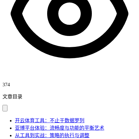
374
文章目录
开云体育工具：不止于数据罗列
亚博平台体验：流畅度与功能的平衡艺术
从工具到实战：策略的执行与调整