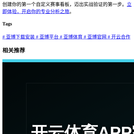
创建你的第一个自定义赛事看板，迈出实战验证的第一步。
立
即体验，开启你的专业分析之旅
。
Tags
# 亚博下载安装
# 亚博平台
# 亚博体育
# 亚博官网
# 开云合作
相关推荐