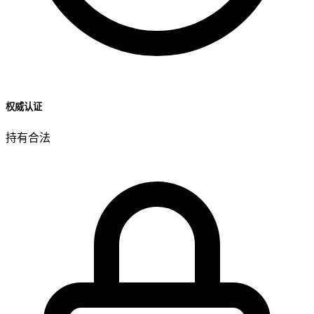
权威认证
持有合法