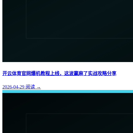
开云体育官网爆机教程上线，这波赢麻了实战攻略分享
2026-04-29
阅读
→