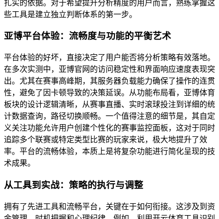
扎实的依据。对于希望提升分析精度的用户而言，熟练掌握这
些工具是建立独立判断体系的第一步。
亚博平台体验：流畅度与功能的平衡艺术
平台体验的好坏，直接决定了用户能否将分析策略有效落地。
在多次实测中，亚博官网的访问稳定性和界面响应速度表现突
出。尤其在赛事高峰期，其服务器负载能力确保了操作的连贯
性，避免了因卡顿导致的决策延误。从功能布局看，亚博体育
板块的设计逻辑清晰，从赛事直播、实时滚球投注到详细的统
计数据查询，路径切换顺畅。一个值得注意的细节是，其自定
义关注功能允许用户创建个性化的赛事监控面板，这对于同时
追踪多个联赛或特定类型比赛的玩家来说，极大地提升了效
率。平台的流畅体验，本质上是将复杂功能进行简化呈现的技
术成果。
从工具到实战：策略的执行与调整
拥有了先进工具和流畅平台，关键在于如何衔接。这涉及到资
金管理、时机把握和心理纪律。例如，利用开云体育工具识别