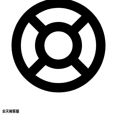
全天候客服